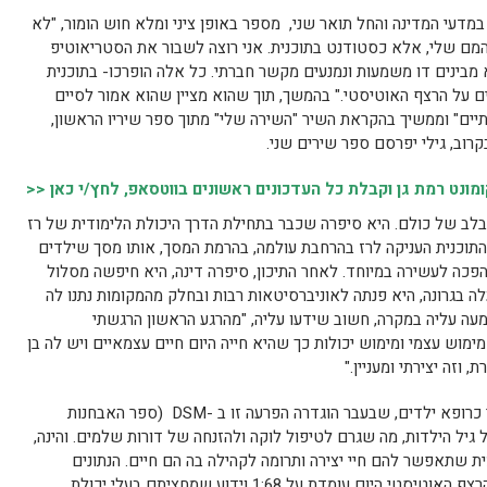
במדעי המדינה והחל תואר שני, מספר באופן ציני ומלא חוש הומור, "לא
מהמם שלי, אלא כסטודנט בתוכנית. אני רוצה לשבור את הסטריאוטיפ
מבינים דו משמעות ונמנעים מקשר חברתי. כל אלה הופרכו- בתוכנית
ם על הרצף האוטיסטי." בהמשך, תוך שהוא מציין שהוא אמור לסיים
יים" וממשיך בהקראת השיר "השירה שלי" מתוך ספר שיריו הראשון,
רוב, גילי יפרסם ספר שירים שני.
נט רמת גן וקבלת כל העדכונים ראשונים בווטסאפ, לחץ/י כאן <<
 בלב של כולם. היא סיפרה שכבר בתחילת הדרך היכולת הלימודית של רז
וכנית העניקה לרז בהרחבת עולמה, בהרמת המסך, אותו מסך שילדים
כה לעשירה במיוחד. לאחר התיכון, סיפרה דינה, היא חיפשה מסלול
ה בגרונה, היא פנתה לאוניברסיטאות רבות ובחלק מהמקומות נתנו לה
מעה עליה במקרה, חשוב שידעו עליה, "מהרגע הראשון הרגשתי
ימוש עצמי ומימוש יכולות כך שהיא חייה היום חיים עצמאיים ויש לה בן
וזה יצירתי ומעניין."
נשיא האוניברסיטה, פרופ' יהודה דנון, סיפר כרופא ילדים, שבעבר הוגדרה הפרעה זו ב -DSM (ספר האבחנות
גיל הילדות, מה שגרם לטיפול לוקה ולהזנחה של דורות שלמים. והינה,
שתאפשר להם חיי יצירה ותרומה לקהילה בה הם חיים. הנתונים
בארה"ב מראים שהשכיחות של אבחון על הרצף האוטיסטי היום עומדת על 1:68 וידוע שמחציתם בעלי יכולת