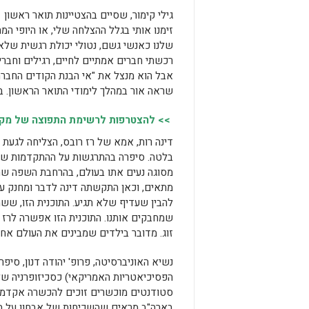
גילי קימור, שסיים בהצטיינות תואר ראשון 
זימנו אותי בגלל ההצלחה שלי, או היופי ה
שלנו כאנשי גשם, נטולי יכולת רגשית שלא 
רכשתי חברים אמתיים לחיים, רגילים וחברי
אבל הוא מנצל את "אי הבנת הקודים החברת
שראה אור במהלך לימודי התואר הראשון. בק
>> להצטרפות לרשימת התפוצה של מקומו
דינה רות, אמא של רז רובס, הצליחה לגעת
בלטה. סיפרה בהתרגשות על ההתקדמות שהת
מסוגה נעים אתו בעולם, בהרחבת השפה שהפ
מתאים, וכאן התקשתה דינה לדבר ומחנק על
להבין שעדיף שלא תגיע. התוכנית הזו, שש
שמחבקים אותנו. התוכנית הזו אפשרה לרז מ
זוג. מדובר בילדים שמבינים את העולם אחרת, 
הפסיכיאטריות האמריקאי) כסכיזופרניה של 
סטודנטים מוכשרים זוכים להכשרה אקדמית 