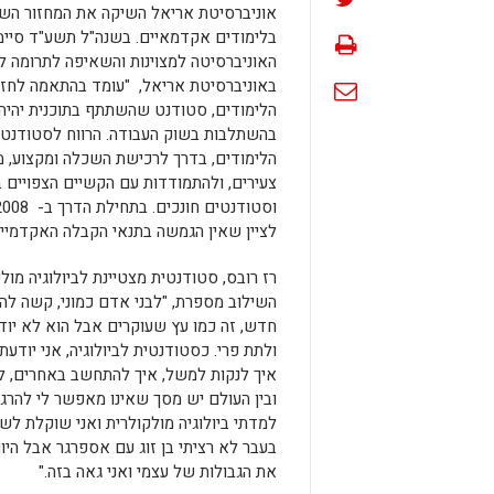
אוניברסיטת אריאל השיקה את המחזור השמי
האוניברסיטה למצוינות והשאיפה לתרומה ל
באוניברסיטת אריאל, "עומד בהתאמה לחזון ה
הלימודים, סטודנט שהשתתף בתוכנית יהיה 
בהשתלבות בשוק העבודה. הרווח לסטודנט ב
הלימודים, בדרך לרכישת השכלה ומקצוע, מ
צעירים, ולהתמודדות עם הקשיים הצפויים ב
לציין שאין הגמשה בתנאי הקבלה האקדמיים 
רז רובס, סטודנטית מצטיינת לביולוגיה מול
השילוב מספרת, "לבני אדם כמוני, קשה לה
חדש, זה כמו עץ שעוקרים אבל הוא לא יוד
ולתת פרי. כסטודנטית לביולוגיה, אני יודע
איך לנקות למשל, איך להתחשב באחרים, להת
ובין העולם יש מסך שאינו מאפשר לי להרגי
למדתי ביולוגיה מולקולרית ואני שוקלת לשל
בעבר לא רציתי בן זוג עם אספרגר אבל הי
את הגבולות של עצמי ואני גאה בזה."