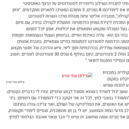
ני לתכנית השילוב הייחודית לסטודנטים על הרצף האוטיסטי
בלימודים אקדמאיים. בשנה"ל תשע"ד סיימו את לימודיהם 8 בוגרים, 3 מתוכם המשיכו לתארים מתקדמים. "חזון
קהילה", מסבירה אלינור עינת מנהלת מרכז השרות לסטודנט
תכנית ליצירת שוויון הזדמנויות. התועלת לקהילה ברורה, עם סיום
בעל השכלה ומקצוע התואמים את יכולותיו, אותן יוכל לממש
רור גם הוא- עליה באיכות החיים, בביטחון העצמי ובעצמאות. תקופת
הווה הזדמנות לסטודנט להתנסות בחיים עצמאיים, בחברת אנשים
עצמאות עתידית, בהדרגתיות ותוך ליווי, סיוע והדרכה של אנשי מקצוע
וסטודנטים חונכים. בתחילת הדרך ב- 2008 החלו 2 סטודנטים, היום בחלוף 6 שנים 30 סטודנטים לומדים. חשוב
ובמילוי החובות לתואר."
קולרית בתוכנית
יקלט במקום
צילום עמי שרון
ע להכות שורש
ת שעץ יכול לשרוד כשהוא מסוגל לבצע שינויים. עזרו לי בדברים הקטנים,
מודד במצבי לחץ, לכל זה אני זקוקה כדי להתמודד עם היומיום. ביני
ש את האנשים, את הפוליטיקה של העולם, ואני צריכה עזרה בתרגום.
ב מדעי המוח והמחשב. יש לי בן זוג מהתוכנית, שסיים לימודי תקשורת,
ום אני מבינה שמה שחשוב זה שיש לי חבר שאני אוהבת. הצלחתי לפרוץ