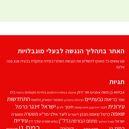
האתר בתהליך הנגשה לבעלי מוגבלויות
אנו עושים כל מאמץ להשלים את הנגשת האתר! במידה ונתקלת בבעיה אנא פנה
אלינו!
תגיות
אביהוא בן משה
בית
אור ירוק
אופניים
בחירות מקומיות
ארנונה
בורסת היהלומים
ביטוח
התחדשות
גבעתיים
בריאות
ספר
הספארי
הפארק הלאומי
הבורסה ברמת גן
עירונית
ישראל זינגר
כרמל
חינוך
זינגר
חיות מחמד
ילדים
חיה מנע
שאמה
משטרה
ליעד אילני
כרמל שאמה הכהן
מד''א
משטרת
לימודים
עיריית
נדל''ן
מתחם הבורסה
ישראל
עורך דין
נופש
ספורט
משרד החינוך
רמת גן
רמת גן
קורונה
פינוי בינוי
תאונות