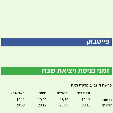
פרשת השבוע: פרשת ראה
תל אביב
ירושלים
חיפה
באר שבע
כניסה:
19:12
18:50
19:03
19:11
יציאה:
20:11
20:09
20:12
20:09