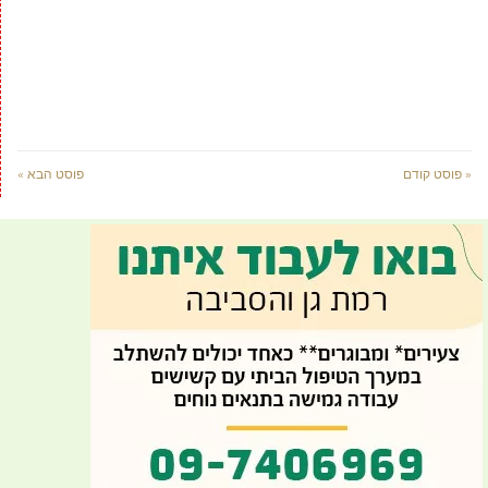
« פוסט קודם
פוסט הבא »