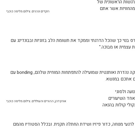
התרגשות הראשונית של
ק מהחוויות אשר אתם
רוקדים ונהנים. צילום מליסה כוכבי
 בנוי כך שהכל הדרגתי וממקד את תשומת הלב בזוגיות ובבונדינג עם
ת עצמית או מבוכה."
תנועה (מסייעת לפיתוח שיווי המשקל), מוזיקה נהדרת ואותנטית שמועילה להתפתחות המוחית שלהם, bonding עם
ם אתכם במנשא.
עה ולסוגי
באחד השיעורים
אורון דהן, ההורים והעוללים. צילום מליסה כוכבי
קולי קולות בהנאה
 לרגעי מנוחה, כדור פיזיו ושידת החתלה תקנית. ובכלל הסטודיו מהמם