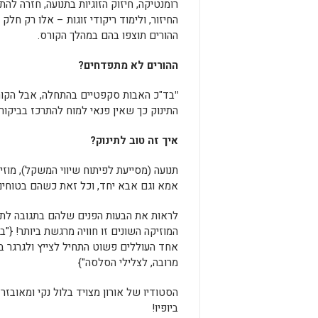
רומנטיקה, חיזוק הזוגיות בתנועה, חזרה ל
החיזור, ולימוד ריקודי זוגות – אלו רק חל
ההורים תוצפו בהם במהלך הקורס.
ההורים לא מתפדחים?
"
בד"כ האבות סקפטיים בהתחלה, אבל הקורס
התינוק כך שאין פנאי למוח להתרכז בביקור
איך זה טוב לתינוק?
אמא וגם אבא יחד, וכל זאת כשהם בטוחי
לראות את הבעות הפנים שלהם בתגובה לתנו
המוזיקה השונים זו חוויה מרגשת ביותר! {"
אחד העוללים פשוט התחיל לצייץ ולגרגר ב
מרובה, לצלילי הסלסה"}
הסטודיו של אורון מצויד בלול נקי ומאובזר
ביופיו!