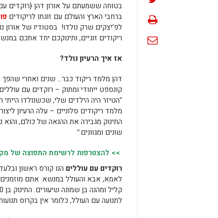
בטוחה ששמעתם על אורון דהן {רוקדים עם כו
ברחבי הארץ והעולם עם זוגתו לריקודים
פול
לפ'יצקים שרק נולדו! בסטודיו של אורון נ
ריקודים זוגיים, ותינוקכם יחד אתכם במנשא
אז איך הרעיון נולד?
דהן מלמד ריקוד כבר… שנים ואחרי שהפך לא
קונספט ייחודי ומתוק – רוקדים עם עוללים.
"הטיזר היה הילדים שלי, שכשנולדו הייתי
מלמד ריקודים סלוניים – עלה הרעיון ליצור
התינוק מגבירה את ההנאה של כולם, והוא נה
שונים ומגוונים.
"
>> להצטרפות לרשימת התפוצה של מקומו
רוקדים עם עוללים
הנו קורס ראשון ובלעדי
לאמא, אבא והעולל במנשא. אתם מוזמנים ל
לתנועה עם העולל, כלומר אין בקרוס תנועות 