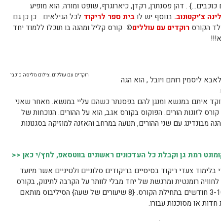
כבים…} . דהן פסנתרן, רקדן, כיארוגרף, שופט ומורה. הוא מופיע
ינה צ'יקטונוב.
בנוסף יש לו
בית ספר לריקוד
לכל הגילאים… כן כן גם
ולד הקורס
רוקדים עם עוללים
©
קורס קליל ומהנה בו תוכלו ללמוד יחד
!!!
רוקדים עם עוללים. צילום מליסה כוכבי
בא ליסמין רותם ויובל , הוא הגה
 רוקד איתם במנשא ומנגן להם בפסנתר כשהם עליי במנשא. מאחר שאני
 קורס לזוגות הורים. הפוקוס בקורס אגב, הוא על ההורים. הנוכחות של
נה מבונדינג עם שני ההורים, תנועה במרחב והאזנה למוזיקה בסגנונות
נט רמת גן וקבלת כל העדכונים ראשונים בווטסאפ, לחץ/י כאן <<
 בלימוד צעדי ריקוד בסיסיים בריקודים סלוניים ולטיניים אשר מיועד
חוויה רומנטית ומרגשת של יחד מבלי לוותר על הקרבה לתינוק, בקורס
קליל ומהנה בן שמונה שיעורים. התינוק בן 3-10 חודשים בתחילת הקורס. {8 שיעורים של שעה} הסיליבוס מותאם
חדות או מסוכנות עבורו.