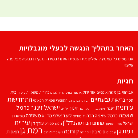
האתר בתהליך הנגשה לבעלי מוגבלויות
אנו עושים כל מאמץ להשלים את הנגשת האתר! במידה ונתקלת בבעיה אנא פנה
אלינו!
תגיות
אביהוא בן משה
בית
אור ירוק
אופניים
בחירות מקומיות
ארנונה
בורסת היהלומים
ביטוח
התחדשות
גבעתיים
בריאות
ספר
הספארי
הפארק הלאומי
הבורסה ברמת גן
עירונית
ישראל זינגר
כרמל
חינוך
זינגר
חיות מחמד
ילדים
חיה מנע
שאמה
משטרה
ליעד אילני
כרמל שאמה הכהן
מד''א
משטרת
לימודים
עיריית
נדל''ן
מתחם הבורסה
ישראל
עורך דין
נופש
ספורט
משרד החינוך
רמת גן
רמת גן
קורונה
פינוי בינוי
תאונות
עסקים
קהילה
רועי ברזילי
רכב