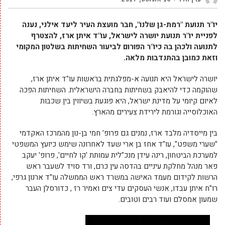
יו"ר תנועת "רמת-גן שלנו", חבר מועצת העיר ליעד אילני, נענה
לפניית יו"ר תנועת יושרה לישראל, עו"ד איתן ארז, להצטרף
לתנועה ולכהן בה כיו"ר הפורום לביעור השחיתות בשלטון המקומי
וזאת כמובן בהתנדבות מלאה.
יושרה לישראל היא תנועה א-מפלגתית בראשות עו"ד איתן ארז,
שהוקמה כדי להיאבק בשחיתות בחברה הישראלית. השחיתות הפכה
לאיום קיומי על מדינת ישראל, היא פוגעת בשיווין בין שכבות
האוכלוסייה וגורמת לירידת צעירים מהארץ.
בין מייסדיה מלבד ארז, נמנים גם פרופ' חמי בן-נון מהמרכז האקדמי
"שערי משפט", עו"ד אחז בן ארי שעד לאחרונה שימש כיועץ המשפטי
למערכת הביטחון, רינה עידן מנכ"לית עמותת 'קו לחיים', פרופ' יעקב
פאר מנהל מחלקת עיניים בהדסה עין כרם, ורד סויד לשעבר ראש
הרשות לקידום מעמד האישה במשרד ראש הממשלה עו"ד ארנון גרפי,
רו"ח איתן עבדו, אנשי העסקים עדי צים ואמיר רז , כדורסלן העבר
שמעון אמסלם ועוד רבים וטובים.