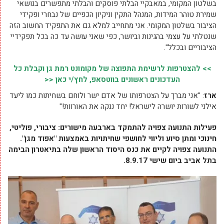
בשלטון המקומי, במאבקיי הבלתי פוסקים והבלתי מתפשרים בנושאי
שמירת טוהר המידות, המנהל התקין וניקיון הכפיים של נבחרי ופקידי
הציבור בשלטון המקומי. אני מתחייב למלא גם את התפקיד החשוב הזה
שנטלתי על עצמי בהגינות וביושר, כפי שאני עושה עד כה בכל תפקידיי
הציבוריים ובכלל".
>> להצטרפות לרשימת התפוצה של מקומונט רמת גן וקבלת כל
העדכונים ראשונים בווטסאפ, לחץ/י כאן <<
ארז
: "אני מברך על הצטרפותו של אדם ישר ולוחם בשחיתות כמו ליעד
אילני לשורות יושרה לישראל! יחד ננקה את האורוות!"
פעילות התנועה צפויה להתמקד בארבעה מישורים: ציבורי, פוליטי,
חינוכי ומתן סיוע וליווי לחושפי שחיתויות באמצעות "אפוד מגן".
התנועה צפויה לקיים את כנס היסוד הראשון שלה בתיאטרון הבימה
בתל אביב ביום שישי 8.9.17.