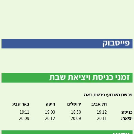
פרשת השבוע: פרשת ראה
תל אביב
ירושלים
חיפה
באר שבע
כניסה:
19:12
18:50
19:03
19:11
יציאה:
20:11
20:09
20:12
20:09