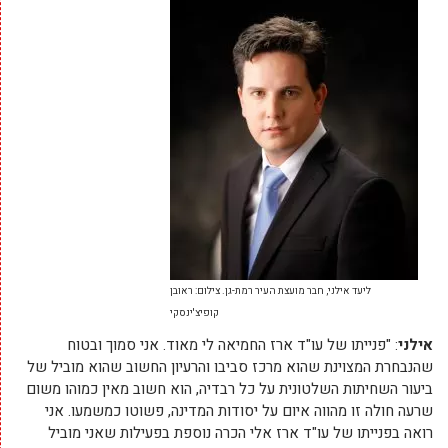
ליעד אילני, חבר מועצת העיר רמת-גן. צילום: ראובן
קופיצ'ינסקי
אילני
: "פנייתו של עו"ד ארז החמיאה לי מאוד. אני סמוך ובטוח
שהנבחרת המצוינת שהוא מרכז סביבו והרעיון החשוב שהוא מוביל של
ביעור השחיתות השלטונית על כל רבדיה, הוא חשוב מאין כמוהו משום
שרעה חולה זו מהווה איום על יסודות המדינה, פשוטו כמשמעו. אני
רואה בפנייתו של עו"ד ארז אלי הכרה נוספת בפעילות שאני מוביל