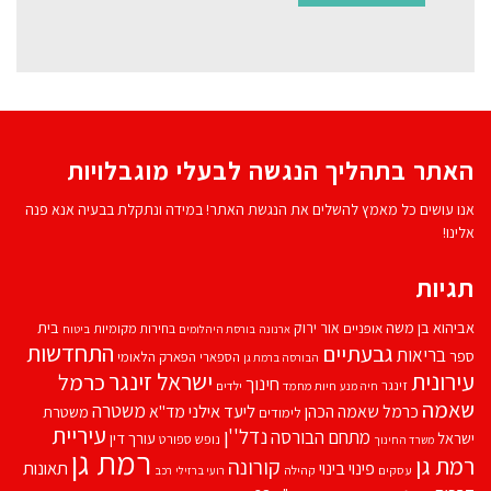
האתר בתהליך הנגשה לבעלי מוגבלויות
אנו עושים כל מאמץ להשלים את הנגשת האתר! במידה ונתקלת בבעיה אנא פנה
אלינו!
תגיות
אביהוא בן משה
בית
אור ירוק
אופניים
בחירות מקומיות
ארנונה
בורסת היהלומים
ביטוח
התחדשות
גבעתיים
בריאות
ספר
הספארי
הפארק הלאומי
הבורסה ברמת גן
עירונית
ישראל זינגר
כרמל
חינוך
זינגר
חיות מחמד
ילדים
חיה מנע
שאמה
משטרה
ליעד אילני
כרמל שאמה הכהן
מד''א
משטרת
לימודים
עיריית
נדל''ן
מתחם הבורסה
ישראל
עורך דין
נופש
ספורט
משרד החינוך
רמת גן
רמת גן
קורונה
פינוי בינוי
תאונות
עסקים
קהילה
רועי ברזילי
רכב