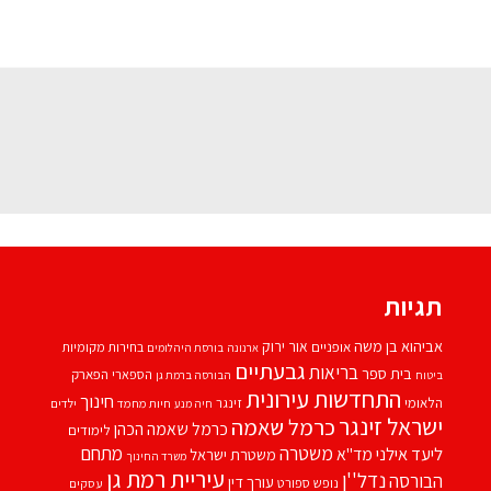
תגיות
אביהוא בן משה
אור ירוק
אופניים
בחירות מקומיות
ארנונה
בורסת היהלומים
גבעתיים
בריאות
בית ספר
הספארי
הפארק
ביטוח
הבורסה ברמת גן
התחדשות עירונית
חינוך
הלאומי
זינגר
חיות מחמד
ילדים
חיה מנע
ישראל זינגר
כרמל שאמה
כרמל שאמה הכהן
לימודים
משטרה
ליעד אילני
מתחם
מד''א
משטרת ישראל
משרד החינוך
עיריית רמת גן
נדל''ן
הבורסה
עורך דין
נופש
ספורט
עסקים