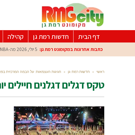
דף הבית
חדשות רמת גן
קהילה
כתבות אחרונות במקומונט רמת גן:
5 יולי, 2026
מה-NBA למרכז הפיתוח ברמת גן: עומרי כספי במפגש הוקרה מיוחד
ראשי
»
חדשות רמת-גן
»
חגיגות העצמאות: על הבמה המרכזית בפא
טקס דגלים דגלנים חיילים י