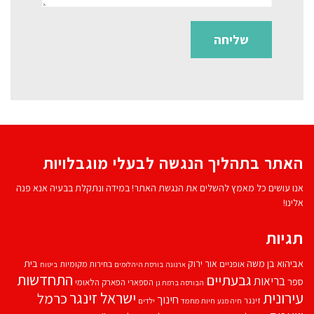
האתר בתהליך הנגשה לבעלי מוגבלויות
אנו עושים כל מאמץ להשלים את הנגשת האתר! במידה ונתקלת בבעיה אנא פנה
אלינו!
תגיות
אביהוא בן משה
בית
אור ירוק
אופניים
בחירות מקומיות
ארנונה
בורסת היהלומים
ביטוח
התחדשות
גבעתיים
בריאות
ספר
הספארי
הפארק הלאומי
הבורסה ברמת גן
עירונית
ישראל זינגר
כרמל
חינוך
זינגר
חיות מחמד
ילדים
חיה מנע