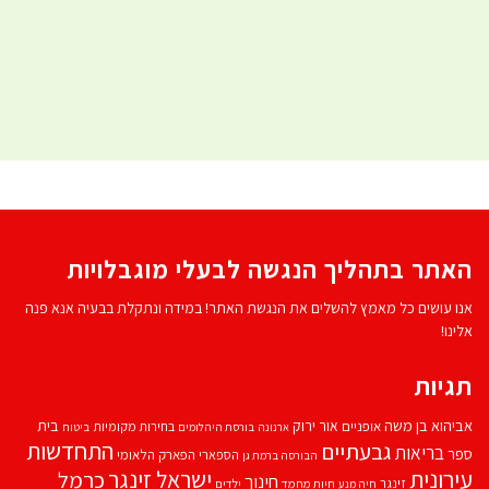
האתר בתהליך הנגשה לבעלי מוגבלויות
אנו עושים כל מאמץ להשלים את הנגשת האתר! במידה ונתקלת בבעיה אנא פנה
אלינו!
תגיות
אביהוא בן משה
בית
אור ירוק
אופניים
בחירות מקומיות
ארנונה
בורסת היהלומים
ביטוח
התחדשות
גבעתיים
בריאות
ספר
הספארי
הפארק הלאומי
הבורסה ברמת גן
עירונית
ישראל זינגר
כרמל
חינוך
זינגר
חיות מחמד
ילדים
חיה מנע