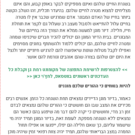
בשגרת החיים שלהם ואינם מספיקים לבקר באופן קבוע, והם אינם
מצליחים למצוא מטרה לחיים שלהם. בהיעדר תכלית, זהו השלב הקשה
ביותר בחייו של האדם המבוגר. אדם שמרגיש שכבר אין לו מטרה
בחיים עלול להתייאש ולסבול מעצב רב שעלול גם לקצר את תוחלת
חייו, חלילה. דיור מוגן למעשה ממלא את הצורך הזה בחייהם של
המבוגרים. בבית הדיור המוגן הם יכולים להכיר חברים שיכניסו שמחה
ומטרה לחיים שלהם, הם יכולים ללמוד ולהשתתף בחוגים מסוימים
ואפילו לקבל מטלות שונות שיאפשרו להם להרגיש חיוניים יותר ולנצל
את היום יום שלהם בצורה שהם אוהבים וגורמת להם אושר.
>> להצטרפות לרשימת התפוצה של מקומונט רמת גן וקבלת כל
העדכונים ראשונים בווטסאפ, לחץ/י כאן <<
להיות בטוחים כי ההורים שלכם מוגנים
כאמור, בדיור מוגן הדיירים נמצאים תחת השגחה כל הזמן. אנשים רבים
מכירים את המצב שבו הם חוששים כי ההורים שלהם נמצאים לבדם
זמן רב מדי, וחוששים כי יקרה להם דבר מה שיפגע בהם כאשר הם
נמצאים ללא השגחה מספקת. לעומת זאת, בדיור המוגן תמיד יהיה מי
שישמור עליהם, כך שאם חלילה הם יפלו, ייפגעו או אפילו תחול
החמרה במצב הבריאותי שלהם, תמיד יהיה צוות רפואי זמין שיהיה מוכן