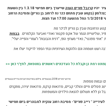
יר יהיו
קרנבל פורים הענק
שייערך ביום חמישי 1.3.18 בין השעות
ומסיבת הרחוב
17:
ועד חצות.
ע הרחובות שבין בן גוריון לכיכר נוח.
צפיר, שלישיית הגמר של אקס פקטור ואודי ואביעד הקלמרים.
בבמות
 "אתי ספגטי", נאדי מערוץ הופ, "דנית והבובות" ו"עמרי והפייה יעלי".
רבה רעש ושמחה וגם הלהקות העירוניות ובתי הספר לריקוד יעלו את
נט רמת גן וקבלת כל העדכונים ראשונים בווטסאפ, לחץ/י כאן <<
אירועי פורים 2018 בגבעתיים. צילום באדיבות דוברות עיריית גבעתיים
 ובמות נוספות:
צג פסלים חיים והולכי קביים, סדנאות קרקס, סדנאות יצירה, מתקנים
רנבל הן ללא תשלום להנאת הילדים והמשפחות.
עירייה " רייב פורים"- מסיבת רחוב ענקית למבוגרים ביום חמישי