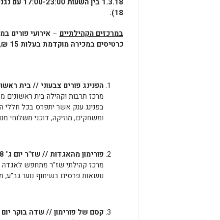
1.3.18 בין
18).
במרכזים הקהילתיים
–
אירועי פורים במ
כרטיסים במכירה מוקדמת בעלות 15 ₪, או 20 ₪ ביום האירוע.
הפנינג פורים צבעוני // בית ראשונים יום ג' 27.8.18 בין ה
מרכז תרבות וקהילה בית ראשונים מזמ
בפנינג ענק אשר יתפרס בכל חללי המ
ומשחקים, מוזיקה, דוכני משלוחי מנו
פורימון מהאגדות // שז"ר יום ג' 20.8.18 בין השעות 19:00-17:00
מרכז קהילתי שז"ר מתחפש לאגדה אחת
נושאות פרסים בשיתוף נוער גב"ע, מ
קסם של פורימון // שדה בוקר יום ג' 20.8.18 בין השעות 0-17:00