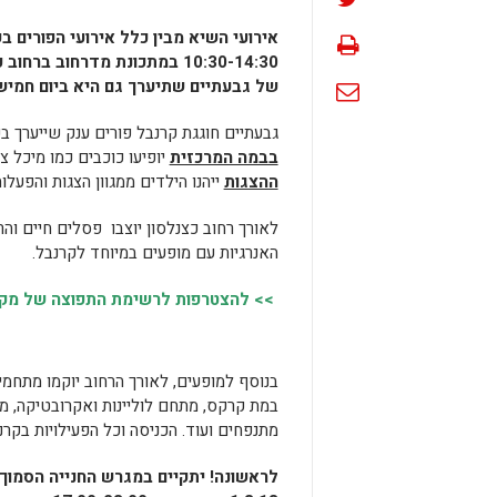
אירועי השיא מבין כלל אירועי הפורים בע
10:30-14:30 במתכונת מדרחוב ברחוב כצנלסון (בקטע שבין מתחם ככר נח לרחוב בן גוריון)
של גבעתיים שתיערך גם היא ביום חמישי 1/3/2018 החל מהשעה 00
גבעתיים חוגגת קרנבל פורים ענק שייערך בקט
בבמה המרכזית
יופיעו כוכבים כמו מיכל 
ההצגות
ייהנו הילדים ממגוון הצגות והפעלות:
לאורך רחוב כצנלסון יוצבו פסלים חיים וה
האנרגיות עם מופעים במיוחד לקרנבל.
>> להצטרפות לרשימת התפוצה של מקומו
בנוסף למופעים, לאורך הרחוב יוקמו מתחמים
במת קרקס, מתחם לוליינות ואקרובטיקה, מי
מתנפחים ועוד. הכניסה וכל הפעילויות בק
לראשונה!
יתקיים במגרש החנייה הסמוך ל