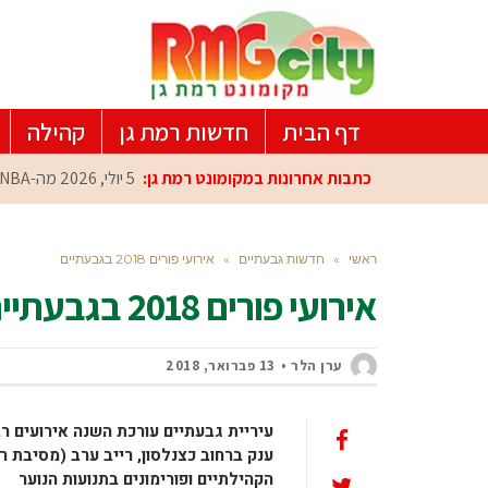
דף הבית
חדשות רמת גן
קהילה
כתבות אחרונות במקומונט רמת גן:
5 יולי, 2026
מה-NBA למרכז הפיתוח ברמת גן: עומרי כספי במפגש הוקרה מיוחד
ראשי
»
חדשות גבעתיים
»
אירועי פורים 2018 בגבעתיים
אירועי פורים 2018 בגבעתיים
ערן הלר
13 פברואר, 2018
עיריית גבעתיים עורכת השנה אירועים רב
ענק ברחוב כצנלסון, רייב ערב (מסיבת ר
הקהילתיים ופורימונים בתנועות הנוער