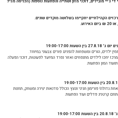
 השעות 17:00-23:00 עם נגני די ג'יי מובילים, דוכני מזון ושתייה והפתעות נוספות (הכניסה מגיל
רכזים הקהילתיים יתקיימו בשלושה מוקדים שונים.
שעות 19:00-17:00
ין ילדים, הורים ומשפחות להפנינג פורים צבעוני במיוחד.
רכז יחכו לילדים מתנפחים ואזור נפרד המיועד לפעוטות, דוכני הפעלה
תועוד המון הפתעות.
 גדולה! פורימון חגיגי ונוצץ הכולל סדנאות יצירה ומשחק, תחנות
תחם קרטניג פדלים ועוד הפתעות.
19:0