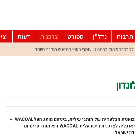
תרבות
נדל"ן
ספורט
צרכנות
דעות
יצי
רשת ההלבשה התחתונה "ליה לונדון", היבואנית הבלעדית של מותגי עילית, ביניהם מותג העלWACOAL –
ענק ההלבשה התחתונה העולמי, היישר מאנגליה לצרכנית הישראלית.WACOAL הוא מותג פרימיום
דון ישראל.