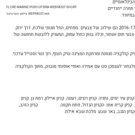
בינלאומיים
תחרה ייחודיים
FLORE-MARINE-PUSH-UP-BRA-WEBFA307-SHORT-
במיוחד.
WEPFA507/mh. צילום יחסי ציבור
הצבעים המובילים בקולקציית הסתיו-חורף 2016-17 הם שילוב של צבעים מפתים, החל מגווני שלכת, דרך ירוק
צבעי חום ושחור, וכלה בגוון כחול עמוק, המעניק ללובשת תחושה של
 קולקציה מגוונת ומרתקת המציגה שיק חצוף, רוך נשי וסטייל עדכני.
ולבחור לעצמכן סט עם אמירה ואופי אופנתי מובהק, מתוך הקולקציה
ניון עיר ימים, נתניה. קניון רננים, רעננה. קניון איילון, רמת גן. קניון
יב. קניון קרית אונו. הקניון הגדול, פתח תקווה. קניון הזהב,
 קניון הנגב, באר שבע. מלכת שבא אילת.