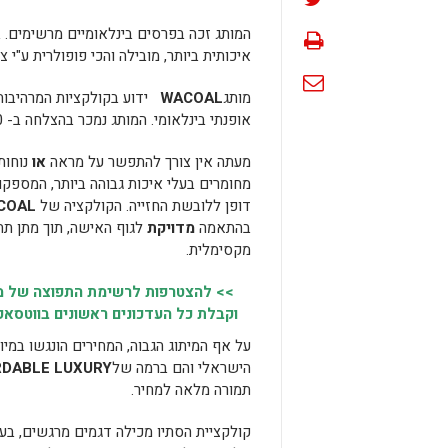
המותג זכה בפרסים בינלאומיים מרשימים. ב
איכותית ביותר, מובילה והכי פופולרית ע"י צ
מותג
WACOAL
ידוע בקולקציות המרהיבות
אופנתי בינלאומי. המותג נמכר בהצלחה ב- 5,000 חנויות ב- 30 ארצות ברחבי העולם.
מעתה אין צורך להתפשר על מראה
או
נוחות
מחומרים בעלי איכות גבוהה ביותר, המספקות
דופן ללובשת החזייה. הקולקציה של
COAL
בהתאמה
מדויקת
לגוף האישה, תוך מתן תח
מקסימלית.
>> להצטרפות לרשימת התפוצה של מק
וקבלת כל העדכונים ראשונים בווטסאפ,
על אף המיתוג הגבוה, המחירים הונגשו במי
הישראלי והם ברמה של
DABLE LUXURY
תמורה מלאה למחיר.
קולקציית הסתיו מכילה דגמים מרגשים, בע