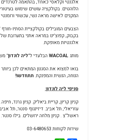
אלגנטי וקלאסי כאחד, בהתאמה לטרנדים ה
הלוהטים. בקולקציה עושים שימוש בעיטורי 
המקנים לאישה מראה נשי, עכשווי ורומנטי 
בקבוק, קפוצ'ינו במראה אתני בתערובת של 
אלגנטיות מאופקת.
מותג
WACOAL
הבלעדי ל
"ליה לונדון"
משיק
בואו למצוא את הסגנון המתאים לכן ביותר 
הנוחה, הנשית והמפנקת.
תתחדשו!
סניפי ליה לונדון:
קניון קריון, קריית ביאליק. קניון גרנד, חיפה. ק
עזריאלי, תל אביב. דיזינגוף סנטר, תל אב
ראשל"צ . קניון מלחה ירושלים. בילו סנטר.
שירות לקוחות 03-6480653