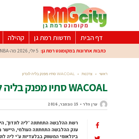
דף הבית
חדשות רמת גן
קהילה
כתבות אחרונות במקומונט רמת גן:
5 יולי, 2026
מה-NBA למרכז הפיתוח ברמת גן: עומרי כספי במפגש הוקרה מיוחד
ראשי
»
צרכנות
»
WACOAL סתיו מפנק בליה לונדון
WACOAL סתיו מפנק בליה לונדון
ערן הלר
15 נובמבר, 2016
בינלאומי המשווק בבלעדיות ע"י ליה לונ