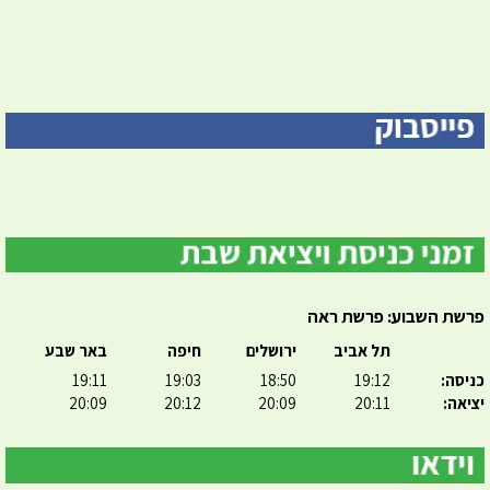
פרשת השבוע: פרשת ראה
תל אביב
ירושלים
חיפה
באר שבע
כניסה:
19:12
18:50
19:03
19:11
יציאה:
20:11
20:09
20:12
20:09