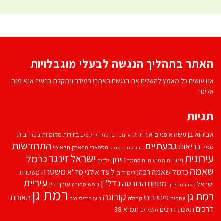
האתר בתהליך הנגשה לבעלי מוגבלויות
אנו עושים כל מאמץ להשלים את הנגשת האתר! במידה ונתקלת בבעיה אנא פנה
אלינו!
תגיות
אביהוא בן משה
בית
אור ירוק
אופניים
בחירות מקומיות
ארנונה
בורסת היהלומים
ביטוח
התחדשות
גבעתיים
בריאות
ספר
הספארי
הפארק הלאומי
הבורסה ברמת גן
עירונית
ישראל זינגר
כרמל
חינוך
זינגר
חיות מחמד
ילדים
חיה מנע
שאמה
משטרה
ליעד אילני
כרמל שאמה הכהן
מד''א
משטרת
לימודים
עיריית
נדל''ן
מתחם הבורסה
ישראל
עורך דין
נופש
ספורט
משרד החינוך
רמת גן
רמת גן
קורונה
פינוי בינוי
תאונות
עסקים
קהילה
רועי ברזילי
רכב
דרכים
תאונת דרכים
תמ"א 38
תלמידים