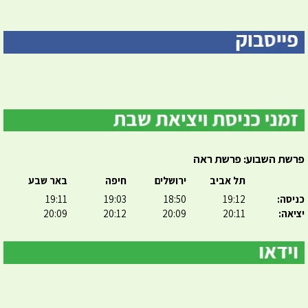
פרשת השבוע: פרשת ראה
תל אביב
ירושלים
חיפה
באר שבע
כניסה:
19:12
18:50
19:03
19:11
יציאה:
20:11
20:09
20:12
20:09