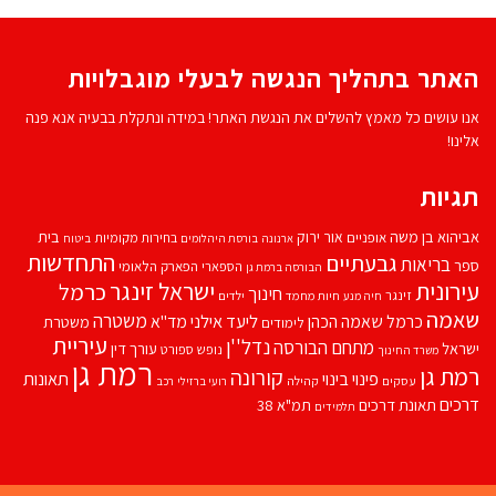
האתר בתהליך הנגשה לבעלי מוגבלויות
אנו עושים כל מאמץ להשלים את הנגשת האתר! במידה ונתקלת בבעיה אנא פנה
אלינו!
תגיות
אביהוא בן משה
בית
אור ירוק
אופניים
בחירות מקומיות
ארנונה
בורסת היהלומים
ביטוח
התחדשות
גבעתיים
בריאות
ספר
הספארי
הפארק הלאומי
הבורסה ברמת גן
עירונית
ישראל זינגר
כרמל
חינוך
זינגר
חיות מחמד
ילדים
חיה מנע
שאמה
משטרה
ליעד אילני
כרמל שאמה הכהן
מד''א
משטרת
לימודים
עיריית
נדל''ן
מתחם הבורסה
ישראל
עורך דין
נופש
ספורט
משרד החינוך
רמת גן
רמת גן
קורונה
פינוי בינוי
תאונות
עסקים
קהילה
רועי ברזילי
רכב
דרכים
תאונת דרכים
תמ"א 38
תלמידים