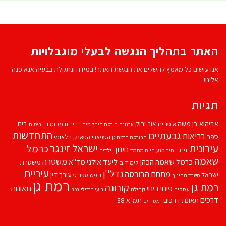
האתר בתהליך הנגשה לבעלי מוגבלויות
אנו עושים כל מאמץ להשלים את הנגשת האתר! במידה ונתקלת בבעיה אנא פנה
אלינו!
תגיות
אביהוא בן משה
בית
אור ירוק
אופניים
בחירות מקומיות
ארנונה
בורסת היהלומים
ביטוח
התחדשות
גבעתיים
בריאות
ספר
הספארי
הפארק הלאומי
הבורסה ברמת גן
עירונית
ישראל זינגר
כרמל
חינוך
זינגר
חיות מחמד
ילדים
חיה מנע
שאמה
משטרה
ליעד אילני
כרמל שאמה הכהן
מד''א
משטרת
לימודים
עיריית
נדל''ן
מתחם הבורסה
ישראל
עורך דין
נופש
ספורט
משרד החינוך
רמת גן
רמת גן
קורונה
פינוי בינוי
תאונות
עסקים
קהילה
רועי ברזילי
רכב
דרכים
תאונת דרכים
תמ"א 38
תלמידים