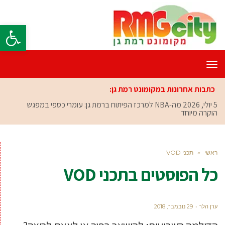
פתח סרגל
תפריט
כתבות אחרונות במקומונט רמת גן:
5 יולי, 2026
מה-NBA למרכז הפיתוח ברמת גן: עומרי כספי במפגש
הוקרה מיוחד
ראשי
»
תכני VOD
כל הפוסטים ב
תכני VOD
ערן הלר
29 נובמבר, 2018