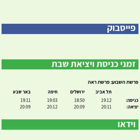
פרשת השבוע: פרשת ראה
תל אביב
ירושלים
חיפה
באר שבע
כניסה:
19:12
18:50
19:03
19:11
יציאה:
20:11
20:09
20:12
20:09