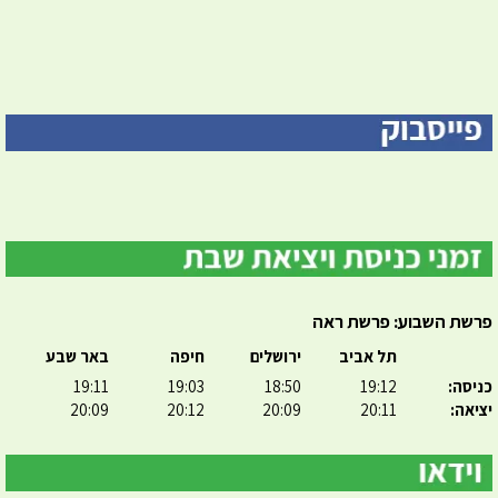
פרשת השבוע: פרשת ראה
תל אביב
ירושלים
חיפה
באר שבע
כניסה:
19:12
18:50
19:03
19:11
יציאה:
20:11
20:09
20:12
20:09