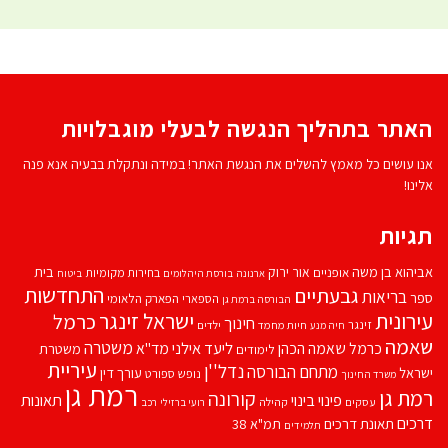
האתר בתהליך הנגשה לבעלי מוגבלויות
אנו עושים כל מאמץ להשלים את הנגשת האתר! במידה ונתקלת בבעיה אנא פנה
אלינו!
תגיות
אביהוא בן משה
בית
אור ירוק
אופניים
בחירות מקומיות
ארנונה
בורסת היהלומים
ביטוח
התחדשות
גבעתיים
בריאות
ספר
הספארי
הפארק הלאומי
הבורסה ברמת גן
עירונית
ישראל זינגר
כרמל
חינוך
זינגר
חיות מחמד
ילדים
חיה מנע
שאמה
משטרה
ליעד אילני
כרמל שאמה הכהן
מד''א
משטרת
לימודים
עיריית
נדל''ן
מתחם הבורסה
ישראל
עורך דין
נופש
ספורט
משרד החינוך
רמת גן
רמת גן
קורונה
פינוי בינוי
תאונות
עסקים
קהילה
רועי ברזילי
רכב
דרכים
תאונת דרכים
תמ"א 38
תלמידים