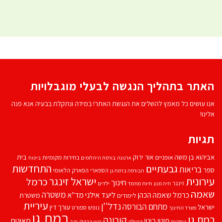
האתר בתהליך הנגשה לבעלי מוגבלויות
אנו עושים כל מאמץ להשלים את הנגשת האתר! במידה ונתקלת בבעיה אנא פנה
אלינו!
תגיות
אביהוא בן משה
בית
אור ירוק
אופניים
בחירות מקומיות
ארנונה
בורסת היהלומים
ביטוח
התחדשות
גבעתיים
בריאות
ספר
הספארי
הפארק הלאומי
הבורסה ברמת גן
עירונית
ישראל זינגר
כרמל
חינוך
זינגר
חיות מחמד
ילדים
חיה מנע
שאמה
משטרה
ליעד אילני
כרמל שאמה הכהן
מד''א
משטרת
לימודים
עיריית
נדל''ן
מתחם הבורסה
ישראל
עורך דין
נופש
ספורט
משרד החינוך
רמת גן
רמת גן
קורונה
פינוי בינוי
תאונות
עסקים
קהילה
רועי ברזילי
רכב