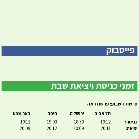
פרשת השבוע: פרשת ראה
תל אביב
ירושלים
חיפה
באר שבע
כניסה:
19:12
18:50
19:03
19:11
יציאה:
20:11
20:09
20:12
20:09