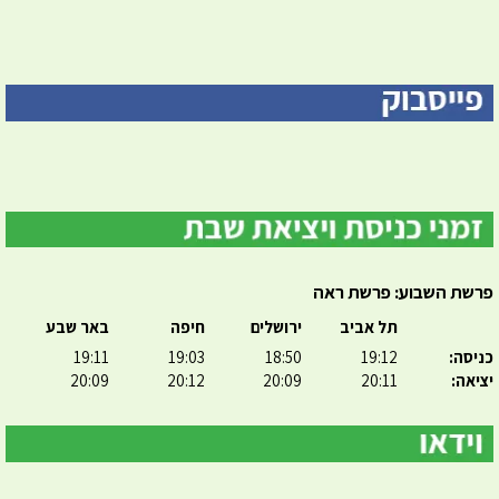
פרשת השבוע: פרשת ראה
תל אביב
ירושלים
חיפה
באר שבע
כניסה:
19:12
18:50
19:03
19:11
יציאה:
20:11
20:09
20:12
20:09