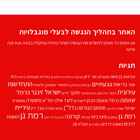
האתר בתהליך הנגשה לבעלי מוגבלויות
אנו עושים כל מאמץ להשלים את הנגשת האתר! במידה ונתקלת בבעיה אנא פנה
אלינו!
תגיות
אביהוא בן משה
בית
אור ירוק
אופניים
בחירות מקומיות
ארנונה
בורסת היהלומים
ביטוח
התחדשות
גבעתיים
בריאות
ספר
הספארי
הפארק הלאומי
הבורסה ברמת גן
עירונית
ישראל זינגר
כרמל
חינוך
זינגר
חיות מחמד
ילדים
חיה מנע
שאמה
משטרה
ליעד אילני
כרמל שאמה הכהן
מד''א
משטרת
לימודים
עיריית
נדל''ן
מתחם הבורסה
ישראל
עורך דין
נופש
ספורט
משרד החינוך
רמת גן
רמת גן
קורונה
פינוי בינוי
תאונות
עסקים
קהילה
רועי ברזילי
רכב
דרכים
תאונת דרכים
תמ"א 38
תלמידים