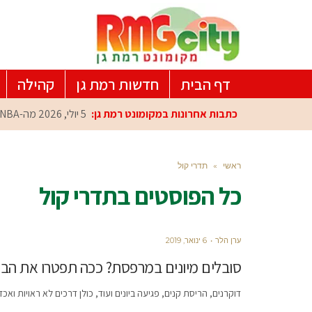
דף הבית
חדשות רמת גן
קהילה
כתבות אחרונות במקומונט רמת גן:
5 יולי, 2026
מה-NBA למרכז הפיתוח ברמת גן: עומרי כספי במפגש הוקרה מיוחד
ראשי
»
תדרי קול
כל הפוסטים ב
תדרי קול
ערן הלר
6 ינואר, 2019
סובלים מיונים במרפסת? ככה תפטרו את הבע
דוקרנים, הריסת קנים, פגיעה ביונים ועוד, כולן דרכים לא ראויות וא