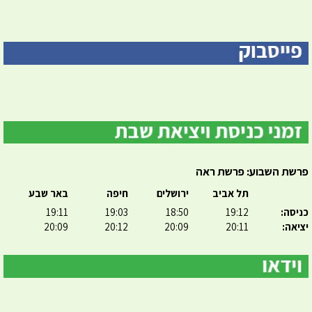
פרשת השבוע: פרשת ראה
תל אביב
ירושלים
חיפה
באר שבע
כניסה:
19:12
18:50
19:03
19:11
יציאה:
20:11
20:09
20:12
20:09