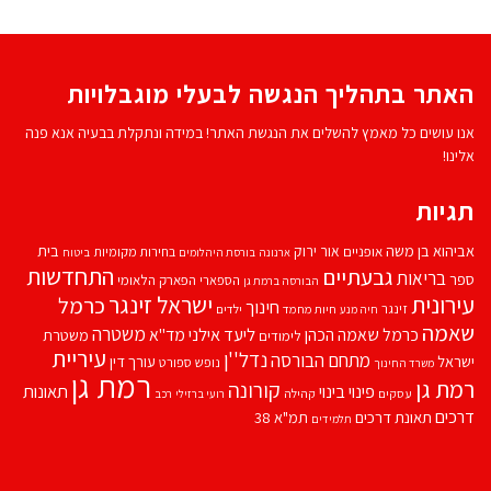
האתר בתהליך הנגשה לבעלי מוגבלויות
אנו עושים כל מאמץ להשלים את הנגשת האתר! במידה ונתקלת בבעיה אנא פנה
אלינו!
תגיות
אביהוא בן משה
בית
אור ירוק
אופניים
בחירות מקומיות
ארנונה
בורסת היהלומים
ביטוח
התחדשות
גבעתיים
בריאות
ספר
הספארי
הפארק הלאומי
הבורסה ברמת גן
עירונית
ישראל זינגר
כרמל
חינוך
זינגר
חיות מחמד
ילדים
חיה מנע
שאמה
משטרה
ליעד אילני
כרמל שאמה הכהן
מד''א
משטרת
לימודים
עיריית
נדל''ן
מתחם הבורסה
ישראל
עורך דין
נופש
ספורט
משרד החינוך
רמת גן
רמת גן
קורונה
פינוי בינוי
תאונות
עסקים
קהילה
רועי ברזילי
רכב
דרכים
תאונת דרכים
תמ"א 38
תלמידים