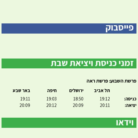
פרשת השבוע: פרשת ראה
תל אביב
ירושלים
חיפה
באר שבע
כניסה:
19:12
18:50
19:03
19:11
יציאה:
20:11
20:09
20:12
20:09