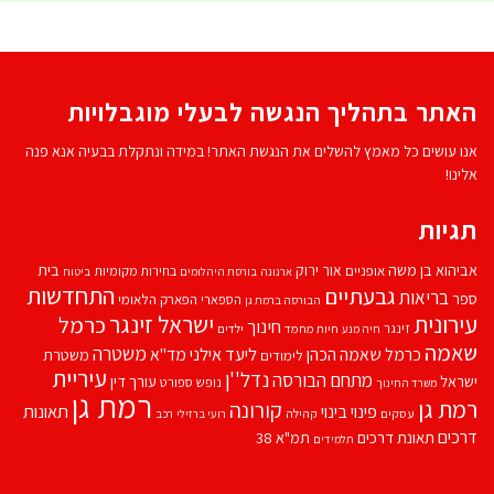
האתר בתהליך הנגשה לבעלי מוגבלויות
אנו עושים כל מאמץ להשלים את הנגשת האתר! במידה ונתקלת בבעיה אנא פנה
אלינו!
תגיות
אביהוא בן משה
בית
אור ירוק
אופניים
בחירות מקומיות
ארנונה
בורסת היהלומים
ביטוח
התחדשות
גבעתיים
בריאות
ספר
הספארי
הפארק הלאומי
הבורסה ברמת גן
עירונית
ישראל זינגר
כרמל
חינוך
זינגר
חיות מחמד
ילדים
חיה מנע
שאמה
משטרה
ליעד אילני
כרמל שאמה הכהן
מד''א
משטרת
לימודים
עיריית
נדל''ן
מתחם הבורסה
ישראל
עורך דין
נופש
ספורט
משרד החינוך
רמת גן
רמת גן
קורונה
פינוי בינוי
תאונות
עסקים
קהילה
רועי ברזילי
רכב
דרכים
תאונת דרכים
תמ"א 38
תלמידים