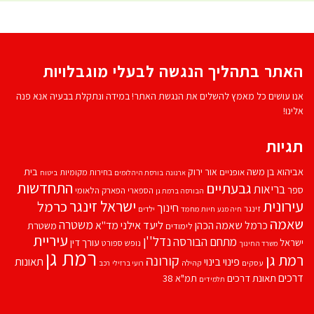
האתר בתהליך הנגשה לבעלי מוגבלויות
אנו עושים כל מאמץ להשלים את הנגשת האתר! במידה ונתקלת בבעיה אנא פנה
אלינו!
תגיות
אביהוא בן משה
בית
אור ירוק
אופניים
בחירות מקומיות
ארנונה
בורסת היהלומים
ביטוח
התחדשות
גבעתיים
בריאות
ספר
הספארי
הפארק הלאומי
הבורסה ברמת גן
עירונית
ישראל זינגר
כרמל
חינוך
זינגר
חיות מחמד
ילדים
חיה מנע
שאמה
משטרה
ליעד אילני
כרמל שאמה הכהן
מד''א
משטרת
לימודים
עיריית
נדל''ן
מתחם הבורסה
ישראל
עורך דין
נופש
ספורט
משרד החינוך
רמת גן
רמת גן
קורונה
פינוי בינוי
תאונות
עסקים
קהילה
רועי ברזילי
רכב
דרכים
תאונת דרכים
תמ"א 38
תלמידים