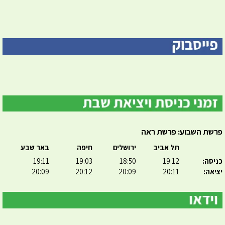
פרשת השבוע: פרשת ראה
תל אביב
ירושלים
חיפה
באר שבע
כניסה:
19:12
18:50
19:03
19:11
יציאה:
20:11
20:09
20:12
20:09