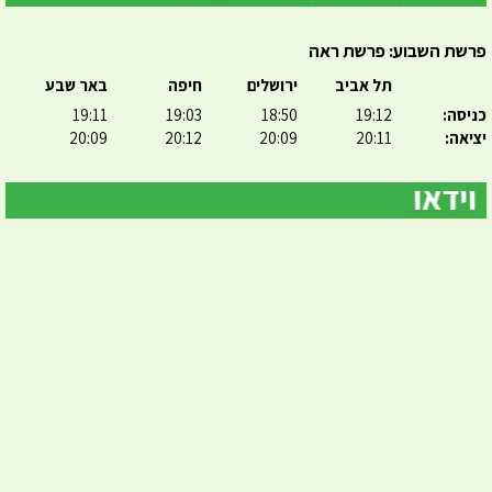
פרשת השבוע: פרשת ראה
תל אביב
ירושלים
חיפה
באר שבע
כניסה:
19:12
18:50
19:03
19:11
יציאה:
20:11
20:09
20:12
20:09