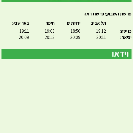
פרשת השבוע: פרשת ראה
תל אביב
ירושלים
חיפה
באר שבע
כניסה:
19:12
18:50
19:03
19:11
יציאה:
20:11
20:09
20:12
20:09