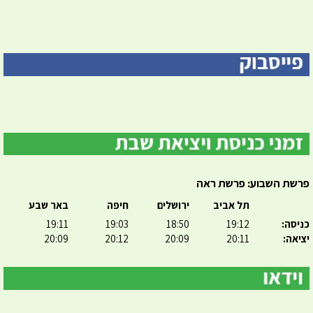
פרשת השבוע: פרשת ראה
תל אביב
ירושלים
חיפה
באר שבע
כניסה:
19:12
18:50
19:03
19:11
יציאה:
20:11
20:09
20:12
20:09