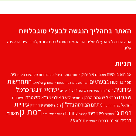
האתר בתהליך הנגשה לבעלי מוגבלויות
אנו עושים כל מאמץ להשלים את הנגשת האתר! במידה ונתקלת בבעיה אנא פנה
אלינו!
תגיות
אביהוא בן משה
בית
אור ירוק
אופניים
בחירות מקומיות
ארנונה
בורסת היהלומים
ביטוח
התחדשות
גבעתיים
בריאות
ספר
הספארי
הפארק הלאומי
הבורסה ברמת גן
עירונית
ישראל זינגר
כרמל
חינוך
זינגר
חיות מחמד
ילדים
חיה מנע
שאמה
משטרה
ליעד אילני
כרמל שאמה הכהן
מד''א
משטרת
לימודים
עיריית
נדל''ן
מתחם הבורסה
ישראל
עורך דין
נופש
ספורט
משרד החינוך
רמת גן
רמת גן
קורונה
פינוי בינוי
תאונות
עסקים
קהילה
רועי ברזילי
רכב
דרכים
תאונת דרכים
תמ"א 38
תלמידים