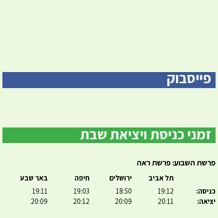
פרשת השבוע: פרשת ראה
תל אביב
ירושלים
חיפה
באר שבע
כניסה:
19:12
18:50
19:03
19:11
יציאה:
20:11
20:09
20:12
20:09