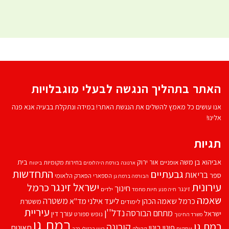
האתר בתהליך הנגשה לבעלי מוגבלויות
אנו עושים כל מאמץ להשלים את הנגשת האתר! במידה ונתקלת בבעיה אנא פנה
אלינו!
תגיות
אביהוא בן משה
בית
אור ירוק
אופניים
בחירות מקומיות
ארנונה
בורסת היהלומים
ביטוח
התחדשות
גבעתיים
בריאות
ספר
הספארי
הפארק הלאומי
הבורסה ברמת גן
עירונית
ישראל זינגר
כרמל
חינוך
זינגר
חיות מחמד
ילדים
חיה מנע
שאמה
משטרה
ליעד אילני
כרמל שאמה הכהן
מד''א
משטרת
לימודים
עיריית
נדל''ן
מתחם הבורסה
ישראל
עורך דין
נופש
ספורט
משרד החינוך
רמת גן
רמת גן
קורונה
פינוי בינוי
תאונות
עסקים
קהילה
רועי ברזילי
רכב