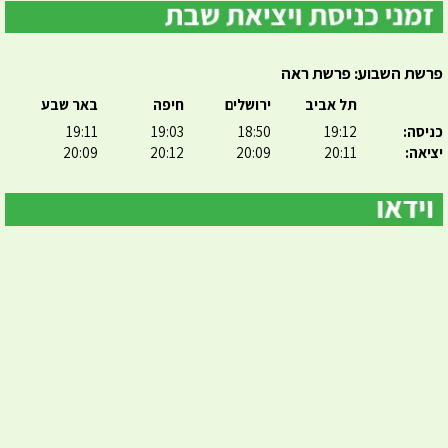
פרשת השבוע: פרשת ראה
תל אביב
ירושלים
חיפה
באר שבע
כניסה:
19:12
18:50
19:03
19:11
יציאה:
20:11
20:09
20:12
20:09