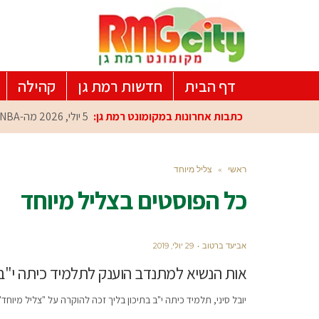
דף הבית
חדשות רמת גן
קהילה
כתבות אחרונות במקומונט רמת גן:
5 יולי, 2026
מה-NBA למרכז הפיתוח ברמת גן: עומרי כספי במפגש הוקרה מיוחד
ראשי
»
צליל מיוחד
כל הפוסטים ב
צליל מיוחד
אביעד ברטוב
29 יולי, 2019
אות הנשיא למתנדב הוענק לתלמיד כיתה י"ב 
יובל סיני, תלמיד כיתה י"ב בתיכון בליך זכה להוקרה על "צליל מיוחד"