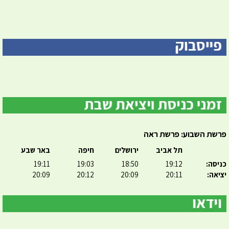
פרשת השבוע: פרשת ראה
תל אביב
ירושלים
חיפה
באר שבע
כניסה:
19:12
18:50
19:03
19:11
יציאה:
20:11
20:09
20:12
20:09