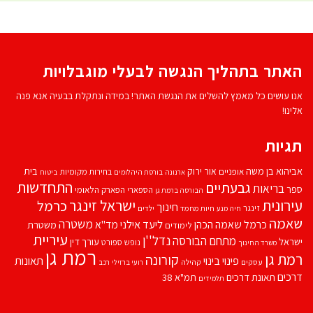
האתר בתהליך הנגשה לבעלי מוגבלויות
אנו עושים כל מאמץ להשלים את הנגשת האתר! במידה ונתקלת בבעיה אנא פנה
אלינו!
תגיות
אביהוא בן משה
בית
אור ירוק
אופניים
בחירות מקומיות
ארנונה
בורסת היהלומים
ביטוח
התחדשות
גבעתיים
בריאות
ספר
הספארי
הפארק הלאומי
הבורסה ברמת גן
עירונית
ישראל זינגר
כרמל
חינוך
זינגר
חיות מחמד
ילדים
חיה מנע
שאמה
משטרה
ליעד אילני
כרמל שאמה הכהן
מד''א
משטרת
לימודים
עיריית
נדל''ן
מתחם הבורסה
ישראל
עורך דין
נופש
ספורט
משרד החינוך
רמת גן
רמת גן
קורונה
פינוי בינוי
תאונות
עסקים
קהילה
רועי ברזילי
רכב
דרכים
תאונת דרכים
תמ"א 38
תלמידים