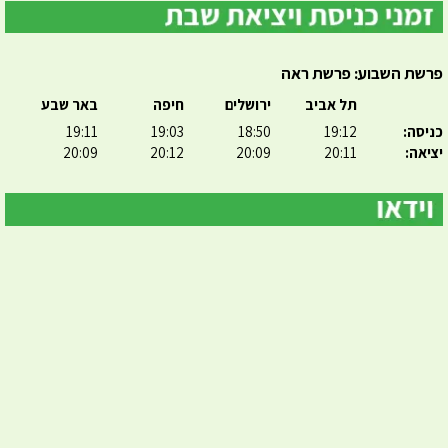
פרשת השבוע: פרשת ראה
תל אביב
ירושלים
חיפה
באר שבע
כניסה:
19:12
18:50
19:03
19:11
יציאה:
20:11
20:09
20:12
20:09