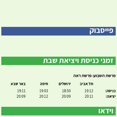
פרשת השבוע: פרשת ראה
תל אביב
ירושלים
חיפה
באר שבע
כניסה:
19:12
18:50
19:03
19:11
יציאה:
20:11
20:09
20:12
20:09