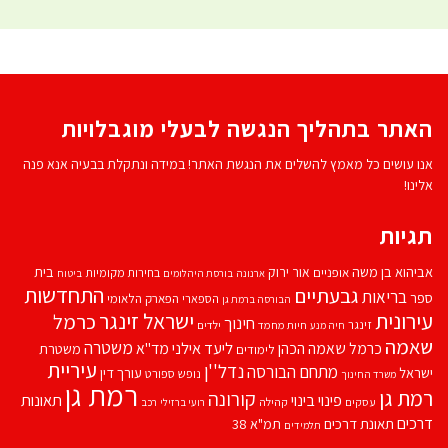
האתר בתהליך הנגשה לבעלי מוגבלויות
אנו עושים כל מאמץ להשלים את הנגשת האתר! במידה ונתקלת בבעיה אנא פנה
אלינו!
תגיות
אביהוא בן משה
בית
אור ירוק
אופניים
בחירות מקומיות
ארנונה
בורסת היהלומים
ביטוח
התחדשות
גבעתיים
בריאות
ספר
הספארי
הפארק הלאומי
הבורסה ברמת גן
עירונית
ישראל זינגר
כרמל
חינוך
זינגר
חיות מחמד
ילדים
חיה מנע
שאמה
משטרה
ליעד אילני
כרמל שאמה הכהן
מד''א
משטרת
לימודים
עיריית
נדל''ן
מתחם הבורסה
ישראל
עורך דין
נופש
ספורט
משרד החינוך
רמת גן
רמת גן
קורונה
פינוי בינוי
תאונות
עסקים
קהילה
רועי ברזילי
רכב
דרכים
תאונת דרכים
תמ"א 38
תלמידים