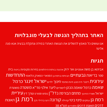
האתר בתהליך הנגשה לבעלי מוגבלויות
אנו עושים כל מאמץ להשלים את הנגשת האתר! במידה ונתקלת בבעיה אנא פנה
אלינו!
תגיות
אביהוא בן משה
בית
אור ירוק
אופניים
בחירות מקומיות
ארנונה
בורסת היהלומים
ביטוח
התחדשות
גבעתיים
בריאות
ספר
הספארי
הפארק הלאומי
הבורסה ברמת גן
עירונית
ישראל זינגר
כרמל
חינוך
זינגר
חיות מחמד
ילדים
חיה מנע
שאמה
משטרה
ליעד אילני
כרמל שאמה הכהן
מד''א
משטרת
לימודים
עיריית
נדל''ן
מתחם הבורסה
ישראל
עורך דין
נופש
ספורט
משרד החינוך
רמת גן
רמת גן
קורונה
פינוי בינוי
תאונות
עסקים
קהילה
רועי ברזילי
רכב
דרכים
תאונת דרכים
תמ"א 38
תלמידים