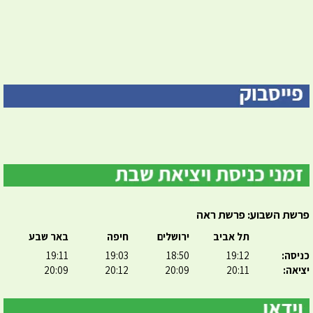
פרשת השבוע: פרשת ראה
תל אביב
ירושלים
חיפה
באר שבע
כניסה:
19:12
18:50
19:03
19:11
יציאה:
20:11
20:09
20:12
20:09