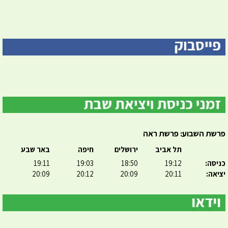
פרשת השבוע: פרשת ראה
תל אביב
ירושלים
חיפה
באר שבע
כניסה:
19:12
18:50
19:03
19:11
יציאה:
20:11
20:09
20:12
20:09