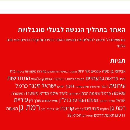
האתר בתהליך הנגשה לבעלי מוגבלויות
אנו עושים כל מאמץ להשלים את הנגשת האתר! במידה ונתקלת בבעיה אנא פנה
אלינו!
תגיות
אביהוא בן משה
בית
אור ירוק
אופניים
בחירות מקומיות
ארנונה
בורסת היהלומים
ביטוח
התחדשות
גבעתיים
בריאות
ספר
הספארי
הפארק הלאומי
הבורסה ברמת גן
עירונית
ישראל זינגר
כרמל
חינוך
זינגר
חיות מחמד
ילדים
חיה מנע
שאמה
משטרה
ליעד אילני
כרמל שאמה הכהן
מד''א
משטרת
לימודים
עיריית
נדל''ן
מתחם הבורסה
ישראל
עורך דין
נופש
ספורט
משרד החינוך
רמת גן
רמת גן
קורונה
פינוי בינוי
תאונות
עסקים
קהילה
רועי ברזילי
רכב
דרכים
תאונת דרכים
תמ"א 38
תלמידים