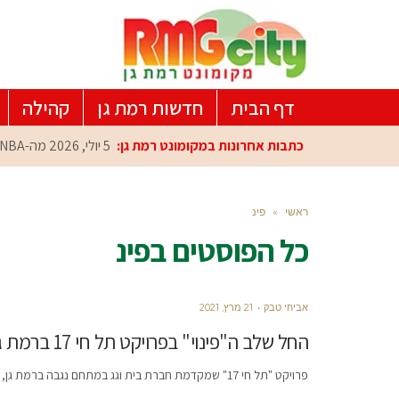
דף הבית
חדשות רמת גן
קהילה
כתבות אחרונות במקומונט רמת גן:
5 יולי, 2026
מה-NBA למרכז הפיתוח ברמת גן: עומרי כספי במפגש הוקרה מיוחד
ראשי
»
פינ
כל הפוסטים ב
פינ
אביחי טבק
21 מרץ, 2021
החל שלב ה"פינוי" בפרויקט תל חי 17 ברמת גן
פרויקט "תל חי 17" שמקדמת חברת בית וגג במתחם נגבה ברמת גן, קיבל לאחרונה היתר בניה מידי הועדה המקומית לתכנון