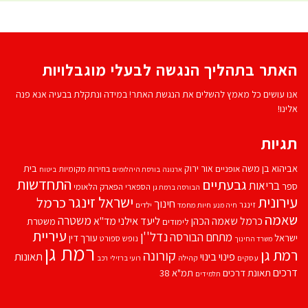
האתר בתהליך הנגשה לבעלי מוגבלויות
אנו עושים כל מאמץ להשלים את הנגשת האתר! במידה ונתקלת בבעיה אנא פנה
אלינו!
תגיות
אביהוא בן משה
בית
אור ירוק
אופניים
בחירות מקומיות
ארנונה
בורסת היהלומים
ביטוח
התחדשות
גבעתיים
בריאות
ספר
הספארי
הפארק הלאומי
הבורסה ברמת גן
עירונית
ישראל זינגר
כרמל
חינוך
זינגר
חיות מחמד
ילדים
חיה מנע
שאמה
משטרה
ליעד אילני
כרמל שאמה הכהן
מד''א
משטרת
לימודים
עיריית
נדל''ן
מתחם הבורסה
ישראל
עורך דין
נופש
ספורט
משרד החינוך
רמת גן
רמת גן
קורונה
פינוי בינוי
תאונות
עסקים
קהילה
רועי ברזילי
רכב
דרכים
תאונת דרכים
תמ"א 38
תלמידים