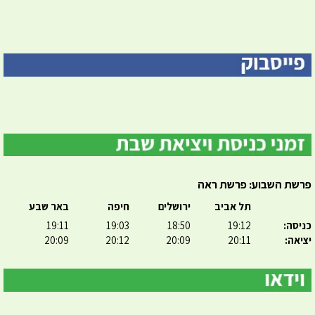
פרשת השבוע: פרשת ראה
תל אביב
ירושלים
חיפה
באר שבע
כניסה:
19:12
18:50
19:03
19:11
יציאה:
20:11
20:09
20:12
20:09