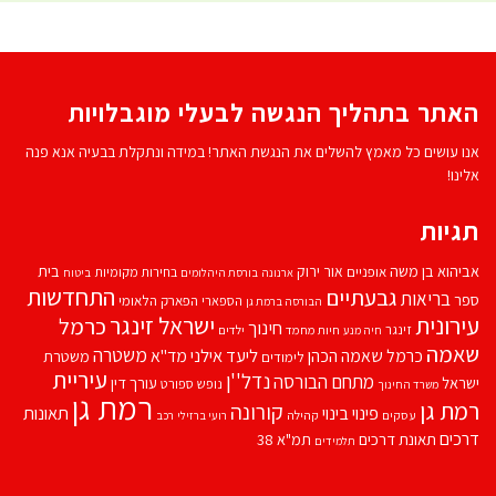
האתר בתהליך הנגשה לבעלי מוגבלויות
אנו עושים כל מאמץ להשלים את הנגשת האתר! במידה ונתקלת בבעיה אנא פנה
אלינו!
תגיות
אביהוא בן משה
בית
אור ירוק
אופניים
בחירות מקומיות
ארנונה
בורסת היהלומים
ביטוח
התחדשות
גבעתיים
בריאות
ספר
הספארי
הפארק הלאומי
הבורסה ברמת גן
עירונית
ישראל זינגר
כרמל
חינוך
זינגר
חיות מחמד
ילדים
חיה מנע
שאמה
משטרה
ליעד אילני
כרמל שאמה הכהן
מד''א
משטרת
לימודים
עיריית
נדל''ן
מתחם הבורסה
ישראל
עורך דין
נופש
ספורט
משרד החינוך
רמת גן
רמת גן
קורונה
פינוי בינוי
תאונות
עסקים
קהילה
רועי ברזילי
רכב
דרכים
תאונת דרכים
תמ"א 38
תלמידים