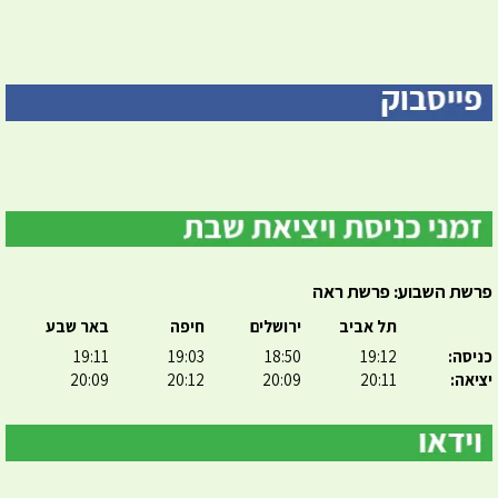
פרשת השבוע: פרשת ראה
תל אביב
ירושלים
חיפה
באר שבע
כניסה:
19:12
18:50
19:03
19:11
יציאה:
20:11
20:09
20:12
20:09