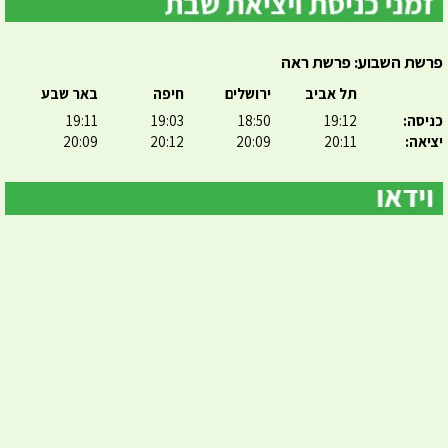
פרשת השבוע: פרשת ראה
תל אביב
ירושלים
חיפה
באר שבע
כניסה:
19:12
18:50
19:03
19:11
יציאה:
20:11
20:09
20:12
20:09