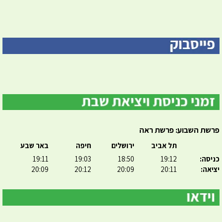
פרשת השבוע: פרשת ראה
תל אביב
ירושלים
חיפה
באר שבע
כניסה:
19:12
18:50
19:03
19:11
יציאה:
20:11
20:09
20:12
20:09