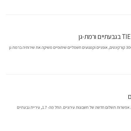
TIER, חברת המיקרו-מוביליטי הגדולה בעולם המפעילה מעל 300,000 קורקינטים, אופניים וקטנועים חשמליים שיתופיים משיקה את שירותיה ברמת גן
ם
עיריית גבעתיים ואפליקציית bit, בשיתוף אוטומציה החדשה, משיקות אפשרות תשלום חדשה של חשבונות עירוניים. החל מה- 1.7, עיריית גבעתיים