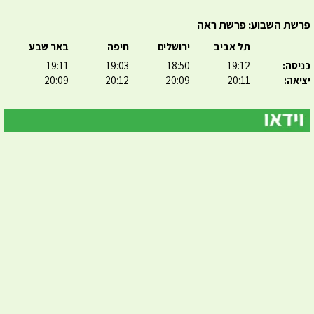
פרשת השבוע: פרשת ראה
תל אביב
ירושלים
חיפה
באר שבע
כניסה:
19:12
18:50
19:03
19:11
יציאה:
20:11
20:09
20:12
20:09