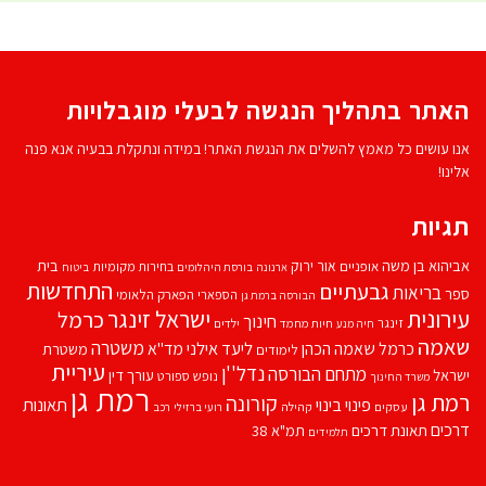
האתר בתהליך הנגשה לבעלי מוגבלויות
אנו עושים כל מאמץ להשלים את הנגשת האתר! במידה ונתקלת בבעיה אנא פנה
אלינו!
תגיות
אביהוא בן משה
בית
אור ירוק
אופניים
בחירות מקומיות
ארנונה
בורסת היהלומים
ביטוח
התחדשות
גבעתיים
בריאות
ספר
הספארי
הפארק הלאומי
הבורסה ברמת גן
עירונית
ישראל זינגר
כרמל
חינוך
זינגר
חיות מחמד
ילדים
חיה מנע
שאמה
משטרה
ליעד אילני
כרמל שאמה הכהן
מד''א
משטרת
לימודים
עיריית
נדל''ן
מתחם הבורסה
ישראל
עורך דין
נופש
ספורט
משרד החינוך
רמת גן
רמת גן
קורונה
פינוי בינוי
תאונות
עסקים
קהילה
רועי ברזילי
רכב
דרכים
תאונת דרכים
תמ"א 38
תלמידים