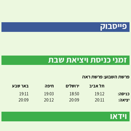
פרשת השבוע: פרשת ראה
תל אביב
ירושלים
חיפה
באר שבע
כניסה:
19:12
18:50
19:03
19:11
יציאה:
20:11
20:09
20:12
20:09