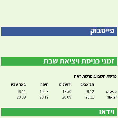
פרשת השבוע: פרשת ראה
תל אביב
ירושלים
חיפה
באר שבע
כניסה:
19:12
18:50
19:03
19:11
יציאה:
20:11
20:09
20:12
20:09