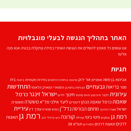
האתר בתהליך הנגשה לבעלי מוגבלויות
אנו עושים כל מאמץ להשלים את הנגשת האתר! במידה ונתקלת בבעיה אנא פנה
אלינו!
תגיות
אביהוא בן משה
בית
אור ירוק
אופניים
בחירות מקומיות
ארנונה
בורסת היהלומים
ביטוח
התחדשות
גבעתיים
בריאות
ספר
הספארי
הפארק הלאומי
הבורסה ברמת גן
עירונית
ישראל זינגר
כרמל
חינוך
זינגר
חיות מחמד
ילדים
חיה מנע
שאמה
משטרה
ליעד אילני
כרמל שאמה הכהן
מד''א
משטרת
לימודים
עיריית
נדל''ן
מתחם הבורסה
ישראל
עורך דין
נופש
ספורט
משרד החינוך
רמת גן
רמת גן
קורונה
פינוי בינוי
תאונות
עסקים
קהילה
רועי ברזילי
רכב
דרכים
תאונת דרכים
תמ"א 38
תלמידים