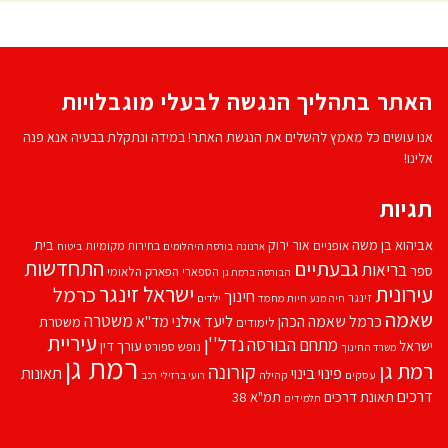
האתר בתהליך הנגשה לבעלי מוגבלויות
אנו עושים כל מאמץ להשלים את הנגשת האתר! במידה ונתקלת בבעיה אנא פנה
אלינו!
תגיות
אביהוא בן משה
בית
אור ירוק
אופניים
בחירות מקומיות
ארנונה
בורסת היהלומים
ביטוח
התחדשות
גבעתיים
בריאות
ספר
הספארי
הפארק הלאומי
הבורסה ברמת גן
עירונית
ישראל זינגר
כרמל
חינוך
זינגר
חיות מחמד
ילדים
חיה מנע
שאמה
משטרה
ליעד אילני
כרמל שאמה הכהן
מד''א
משטרת
לימודים
עיריית
נדל''ן
מתחם הבורסה
ישראל
עורך דין
נופש
ספורט
משרד החינוך
רמת גן
רמת גן
קורונה
פינוי בינוי
תאונות
עסקים
קהילה
רועי ברזילי
רכב
דרכים
תאונת דרכים
תמ"א 38
תלמידים