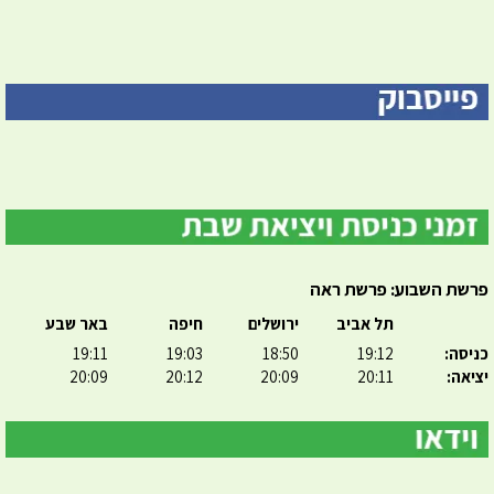
פרשת השבוע: פרשת ראה
תל אביב
ירושלים
חיפה
באר שבע
כניסה:
19:12
18:50
19:03
19:11
יציאה:
20:11
20:09
20:12
20:09