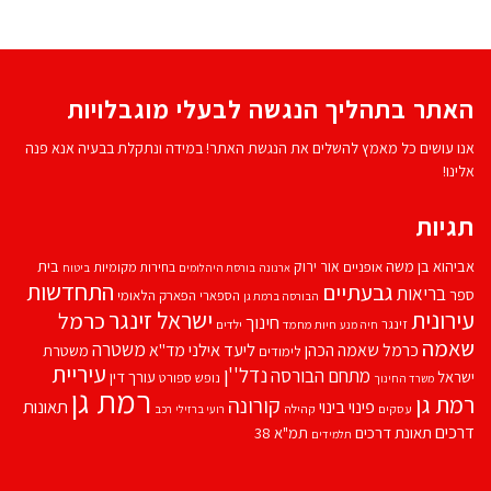
האתר בתהליך הנגשה לבעלי מוגבלויות
אנו עושים כל מאמץ להשלים את הנגשת האתר! במידה ונתקלת בבעיה אנא פנה
אלינו!
תגיות
אביהוא בן משה
בית
אור ירוק
אופניים
בחירות מקומיות
ארנונה
בורסת היהלומים
ביטוח
התחדשות
גבעתיים
בריאות
ספר
הספארי
הפארק הלאומי
הבורסה ברמת גן
עירונית
ישראל זינגר
כרמל
חינוך
זינגר
חיות מחמד
ילדים
חיה מנע
שאמה
משטרה
ליעד אילני
כרמל שאמה הכהן
מד''א
משטרת
לימודים
עיריית
נדל''ן
מתחם הבורסה
ישראל
עורך דין
נופש
ספורט
משרד החינוך
רמת גן
רמת גן
קורונה
פינוי בינוי
תאונות
עסקים
קהילה
רועי ברזילי
רכב
דרכים
תאונת דרכים
תמ"א 38
תלמידים