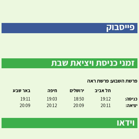
פרשת השבוע: פרשת ראה
תל אביב
ירושלים
חיפה
באר שבע
כניסה:
19:12
18:50
19:03
19:11
יציאה:
20:11
20:09
20:12
20:09