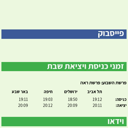
פרשת השבוע: פרשת ראה
תל אביב
ירושלים
חיפה
באר שבע
כניסה:
19:12
18:50
19:03
19:11
יציאה:
20:11
20:09
20:12
20:09