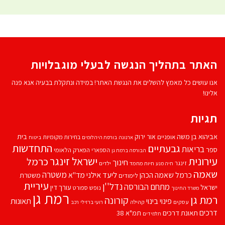
האתר בתהליך הנגשה לבעלי מוגבלויות
אנו עושים כל מאמץ להשלים את הנגשת האתר! במידה ונתקלת בבעיה אנא פנה
אלינו!
תגיות
אביהוא בן משה
בית
אור ירוק
אופניים
בחירות מקומיות
ארנונה
בורסת היהלומים
ביטוח
התחדשות
גבעתיים
בריאות
ספר
הספארי
הפארק הלאומי
הבורסה ברמת גן
עירונית
ישראל זינגר
כרמל
חינוך
זינגר
חיות מחמד
ילדים
חיה מנע
שאמה
משטרה
ליעד אילני
כרמל שאמה הכהן
מד''א
משטרת
לימודים
עיריית
נדל''ן
מתחם הבורסה
ישראל
עורך דין
נופש
ספורט
משרד החינוך
רמת גן
רמת גן
קורונה
פינוי בינוי
תאונות
עסקים
קהילה
רועי ברזילי
רכב
דרכים
תאונת דרכים
תמ"א 38
תלמידים