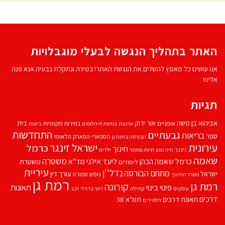
האתר בתהליך הנגשה לבעלי מוגבלויות
אנו עושים כל מאמץ להשלים את הנגשת האתר! במידה ונתקלת בבעיה אנא פנה
אלינו!
תגיות
אביהוא בן משה
בית
אור ירוק
אופניים
בחירות מקומיות
ארנונה
בורסת היהלומים
ביטוח
התחדשות
גבעתיים
בריאות
ספר
הספארי
הפארק הלאומי
הבורסה ברמת גן
עירונית
ישראל זינגר
כרמל
חינוך
זינגר
חיות מחמד
ילדים
חיה מנע
שאמה
משטרה
ליעד אילני
כרמל שאמה הכהן
מד''א
משטרת
לימודים
עיריית
נדל''ן
מתחם הבורסה
ישראל
עורך דין
נופש
ספורט
משרד החינוך
רמת גן
רמת גן
קורונה
פינוי בינוי
תאונות
עסקים
קהילה
רועי ברזילי
רכב
דרכים
תאונת דרכים
תמ"א 38
תלמידים