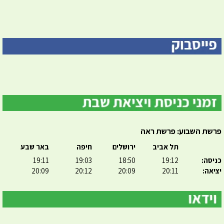
פרשת השבוע: פרשת ראה
תל אביב
ירושלים
חיפה
באר שבע
כניסה:
19:12
18:50
19:03
19:11
יציאה:
20:11
20:09
20:12
20:09