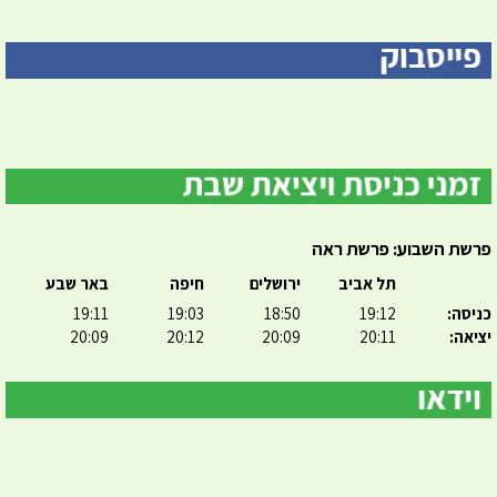
פרשת השבוע: פרשת ראה
תל אביב
ירושלים
חיפה
באר שבע
כניסה:
19:12
18:50
19:03
19:11
יציאה:
20:11
20:09
20:12
20:09