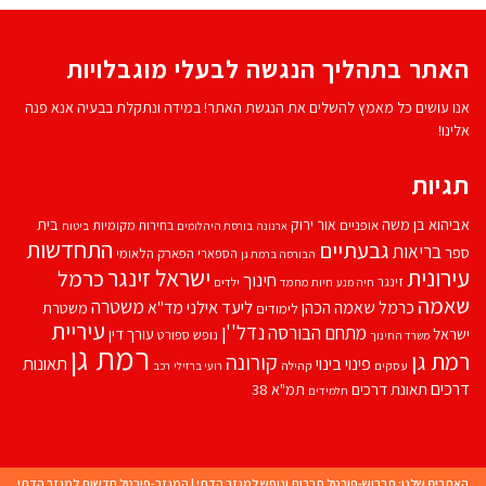
האתר בתהליך הנגשה לבעלי מוגבלויות
אנו עושים כל מאמץ להשלים את הנגשת האתר! במידה ונתקלת בבעיה אנא פנה
אלינו!
תגיות
אביהוא בן משה
בית
אור ירוק
אופניים
בחירות מקומיות
ארנונה
בורסת היהלומים
ביטוח
התחדשות
גבעתיים
בריאות
ספר
הספארי
הפארק הלאומי
הבורסה ברמת גן
עירונית
ישראל זינגר
כרמל
חינוך
זינגר
חיות מחמד
ילדים
חיה מנע
שאמה
משטרה
ליעד אילני
כרמל שאמה הכהן
מד''א
משטרת
לימודים
עיריית
נדל''ן
מתחם הבורסה
ישראל
עורך דין
נופש
ספורט
משרד החינוך
רמת גן
רמת גן
קורונה
פינוי בינוי
תאונות
עסקים
קהילה
רועי ברזילי
רכב
דרכים
תאונת דרכים
תמ"א 38
תלמידים
האתרים שלנו:
תרבוש-פורטל תרבות ונופש למגזר הדתי
|
המגזר-פורטל חדשות למגזר הדתי