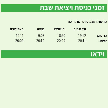
פרשת השבוע: פרשת ראה
תל אביב
ירושלים
חיפה
באר שבע
כניסה:
19:12
18:50
19:03
19:11
יציאה:
20:11
20:09
20:12
20:09