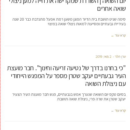
יום השואה | השורדת שמקדישה את חייה למען ניצולי
שואה אחרים
סימה שניט תושבת בית הדיור המוגן משען רמת אפעל מתנדבת כבר 20 שנה
בעיריית גבעתיים ומסייעת למאות ניצולי שואה במיצוי
קרא עוד ←
ערן הלר
2 מאי, 2019
"כי בחרנו בדרך של נטיעה זריעה וחינוך". חבר מועצת
העיר גבעתיים יעקב שטרן מספר על המפגש הייחודי
עם ניצולת השואה
בסיום טקס יום השואה שנערך אמש בגבעתיים, פגש חבר מועצת העיר הצעיר
יעקב שטרן את שרה פרי, ניצולת שואה תושבת
קרא עוד ←