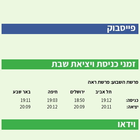
פרשת השבוע: פרשת ראה
תל אביב
ירושלים
חיפה
באר שבע
כניסה:
19:12
18:50
19:03
19:11
יציאה:
20:11
20:09
20:12
20:09