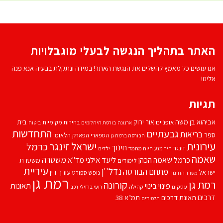
האתר בתהליך הנגשה לבעלי מוגבלויות
אנו עושים כל מאמץ להשלים את הנגשת האתר! במידה ונתקלת בבעיה אנא פנה
אלינו!
תגיות
אביהוא בן משה
בית
אור ירוק
אופניים
בחירות מקומיות
ארנונה
בורסת היהלומים
ביטוח
התחדשות
גבעתיים
בריאות
ספר
הספארי
הפארק הלאומי
הבורסה ברמת גן
עירונית
ישראל זינגר
כרמל
חינוך
זינגר
חיות מחמד
ילדים
חיה מנע
שאמה
משטרה
ליעד אילני
כרמל שאמה הכהן
מד''א
משטרת
לימודים
עיריית
נדל''ן
מתחם הבורסה
ישראל
עורך דין
נופש
ספורט
משרד החינוך
רמת גן
רמת גן
קורונה
פינוי בינוי
תאונות
עסקים
קהילה
רועי ברזילי
רכב
דרכים
תאונת דרכים
תמ"א 38
תלמידים