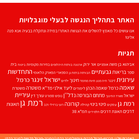
האתר בתהליך הנגשה לבעלי מוגבלויות
אנו עושים כל מאמץ להשלים את הנגשת האתר! במידה ונתקלת בבעיה אנא פנה
אלינו!
תגיות
אביהוא בן משה
בית
אור ירוק
אופניים
בחירות מקומיות
ארנונה
בורסת היהלומים
ביטוח
התחדשות
גבעתיים
בריאות
ספר
הספארי
הפארק הלאומי
הבורסה ברמת גן
עירונית
ישראל זינגר
כרמל
חינוך
זינגר
חיות מחמד
ילדים
חיה מנע
שאמה
משטרה
ליעד אילני
כרמל שאמה הכהן
מד''א
משטרת
לימודים
עיריית
נדל''ן
מתחם הבורסה
ישראל
עורך דין
נופש
ספורט
משרד החינוך
רמת גן
רמת גן
קורונה
פינוי בינוי
תאונות
עסקים
קהילה
רועי ברזילי
רכב
דרכים
תאונת דרכים
תמ"א 38
תלמידים
האתרים שלנו:
תרבוש-פורטל תרבות ונופש למגזר הדתי
|
המגזר-פורטל חדשות למגזר הדתי