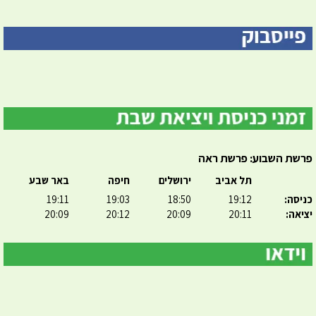
פרשת השבוע: פרשת ראה
תל אביב
ירושלים
חיפה
באר שבע
כניסה:
19:12
18:50
19:03
19:11
יציאה:
20:11
20:09
20:12
20:09