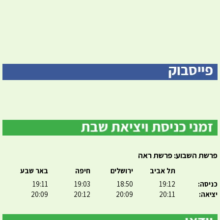
פרשת השבוע: פרשת ראה
תל אביב
ירושלים
חיפה
באר שבע
כניסה:
19:12
18:50
19:03
19:11
יציאה:
20:11
20:09
20:12
20:09