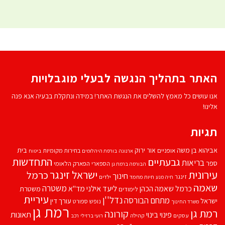
האתר בתהליך הנגשה לבעלי מוגבלויות
אנו עושים כל מאמץ להשלים את הנגשת האתר! במידה ונתקלת בבעיה אנא פנה
אלינו!
תגיות
אביהוא בן משה
בית
אור ירוק
אופניים
בחירות מקומיות
ארנונה
בורסת היהלומים
ביטוח
התחדשות
גבעתיים
בריאות
ספר
הספארי
הפארק הלאומי
הבורסה ברמת גן
עירונית
ישראל זינגר
כרמל
חינוך
זינגר
חיות מחמד
ילדים
חיה מנע
שאמה
משטרה
ליעד אילני
כרמל שאמה הכהן
מד''א
משטרת
לימודים
עיריית
נדל''ן
מתחם הבורסה
ישראל
עורך דין
נופש
ספורט
משרד החינוך
רמת גן
רמת גן
קורונה
פינוי בינוי
תאונות
עסקים
קהילה
רועי ברזילי
רכב