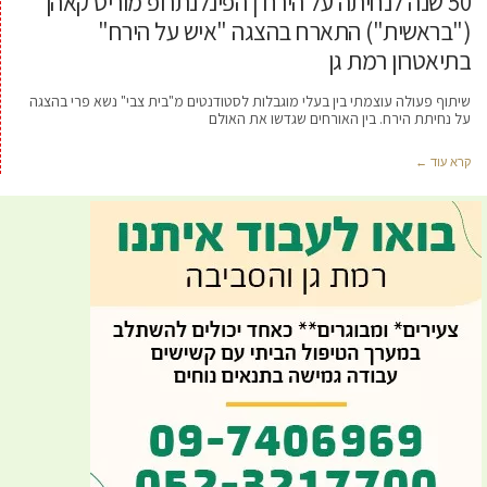
50 שנה לנחיתה על הירח | הפינלנתרופ מוריס קאהן
("בראשית") התארח בהצגה "איש על הירח"
בתיאטרון רמת גן
שיתוף פעולה עוצמתי בין בעלי מוגבלות לסטודנטים מ"בית צבי" נשא פרי בהצגה
על נחיתת הירח. בין האורחים שגדשו את האולם
קרא עוד ←