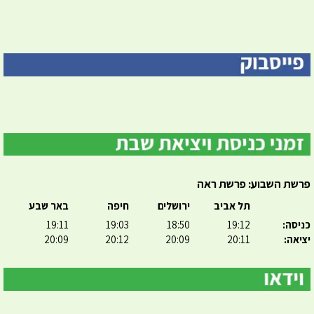
פרשת השבוע: פרשת ראה
תל אביב
ירושלים
חיפה
באר שבע
כניסה:
19:12
18:50
19:03
19:11
יציאה:
20:11
20:09
20:12
20:09