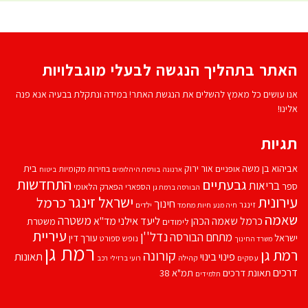
האתר בתהליך הנגשה לבעלי מוגבלויות
אנו עושים כל מאמץ להשלים את הנגשת האתר! במידה ונתקלת בבעיה אנא פנה
אלינו!
תגיות
אביהוא בן משה
בית
אור ירוק
אופניים
בחירות מקומיות
ארנונה
בורסת היהלומים
ביטוח
התחדשות
גבעתיים
בריאות
ספר
הספארי
הפארק הלאומי
הבורסה ברמת גן
עירונית
ישראל זינגר
כרמל
חינוך
זינגר
חיות מחמד
ילדים
חיה מנע
שאמה
משטרה
ליעד אילני
כרמל שאמה הכהן
מד''א
משטרת
לימודים
עיריית
נדל''ן
מתחם הבורסה
ישראל
עורך דין
נופש
ספורט
משרד החינוך
רמת גן
רמת גן
קורונה
פינוי בינוי
תאונות
עסקים
קהילה
רועי ברזילי
רכב
דרכים
תאונת דרכים
תמ"א 38
תלמידים